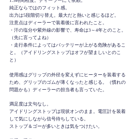
1.5時間程度。ディーラーにて依頼。
純正ならではのフィット感。
出力は5段階切り替え。最大だと熱いと感じるほど。
注意点はディーラーで装着後に言われたこと。
・汗の塩分や紫外線の影響で、寿命は3～4年とのこと。
（先に言ってよね）
・走行条件によってはバッテリーが上がる危険があるこ
と。（アイドリングストップはオフが望ましいとのこ
と）
使用感はグリップの外径を変えずにヒーターを装着する
ため、グリップのゴムが薄くなったと感じる。（慣れの
問題かも）ディーラーの担当者も言っていた。
満足度は文句なし。
アイドリングストップは現状オンのまま。電圧計を装着
して気にしながら信号待ちしている。
ストップ＆ゴーが多いときは気をつけたい。