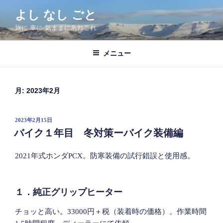
コ
よし なし ごと
ン
旅に 車に 気ままにあれこれ
テ
ン
ツ
メニュー
へ
ス
キ
月:
2023年2月
ッ
プ
投
2023年2月15日
稿
バイク１年目 冬対策ーバイク装備編
日:
2021年式ホンダPCX。防寒装備の試行錯誤と使用感。
１．純正グリップヒーター
チョッと高い。33000円＋税（装着時の価格）。作業時間