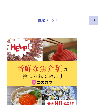
投
次
固定ページ
1
の
稿
ペ
の
ー
ペ
ジ
ー
ジ
送
り