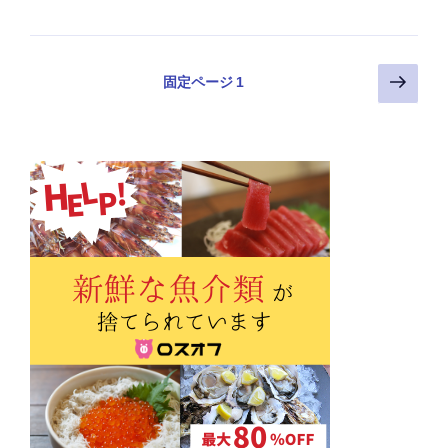
投
次
固定ページ
1
の
稿
ペ
の
ー
ペ
ジ
ー
ジ
送
り