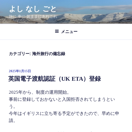
コ
よし なし ごと
ン
旅に 車に 気ままにあれこれ
テ
ン
ツ
メニュー
へ
ス
キ
カテゴリー:
海外旅行の備忘録
ッ
プ
投
2025年1月15日
稿
英国電子渡航認証（UK ETA）登録
日:
2025年から、制度の運用開始。
事前に登録しておかないと入国拒否されてしまうとい
う。
今年はイギリスに立ち寄る予定ができたので、早めに申
請。