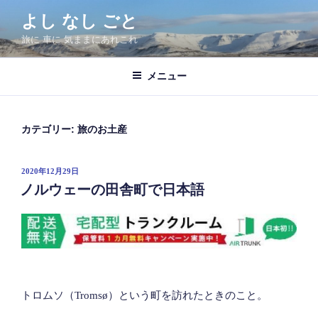
コ
よし なし ごと
ン
旅に 車に 気ままにあれこれ
テ
ン
ツ
メニュー
へ
ス
キ
カテゴリー:
旅のお土産
ッ
プ
投
2020年12月29日
稿
ノルウェーの田舎町で日本語
日:
トロムソ（Tromsø）という町を訪れたときのこと。