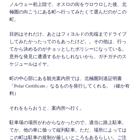
ノルウェー初上陸で、オスロの街をウロウロした後、北
極圏の向こうにある町へ行ってみたくて選んだのがこの
町。
目的はそれだけ。あとはフィヨルドの先端までドライブ
してみたかったってのもあったけど。。その他は、行っ
てから決めるのがチョッとしたポリシーになっている。
意外な発見に遭遇するかもしれないから、ガチガチのス
ケジュールはイヤ。
町の中心部にある観光案内所では、北極圏到達証明書
「Polar Certificate」なるものを発行してくれる。（確か有
料）
それをもらおうと、案内所へ行く。
駐車場の場所がわからなかったので、適当に路上駐車。
てか、他の車に倣って縦列駐車。ただ、場所によっては
この町は駐車の規制が厳しいところもあるらしい。ご注