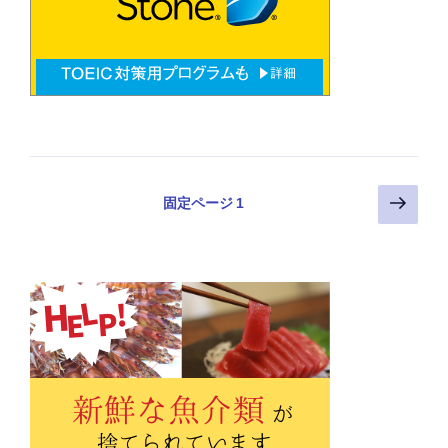
投
次
固定ページ
1
の
稿
ペ
の
ー
ペ
ジ
ー
ジ
送
り