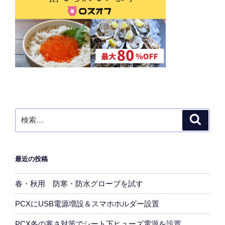
検
検
索
索:
最近の投稿
春・秋用 防寒・防水グローブを試す
PCXにUSB電源増設＆スマホホルダー設置
PCX冬の寒さ対策でシート下ヒューズ電源を設置