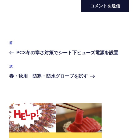
投
前
前
稿
の
PCX冬の寒さ対策でシート下ヒューズ電源を設置
ナ
投
ビ
稿
次
次
ゲ
の
春・秋用 防寒・防水グローブを試す
投
ー
稿
シ
ョ
ン