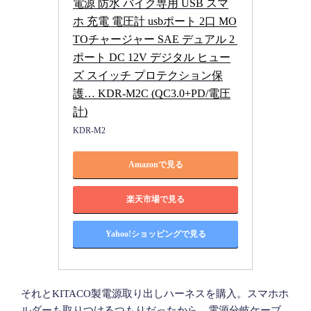
電源 防水 バイク専用 USB スマ
ホ 充電 電圧計 usbポート 2口 MO
TOチャージャー SAE デュアル 2 
ポート DC 12V デジタル ヒュー
ズ スイッチ プロテクション保
護… KDR-M2C (QC3.0+PD/電圧
計)
KDR-M2
Amazonで見る
楽天市場で見る
Yahoo!ショッピングで見る
それとKITACO製電源取り出しハーネスを購入。スマホホ
ルダーも取りつけるつもりだったから、電源分岐ケーブ