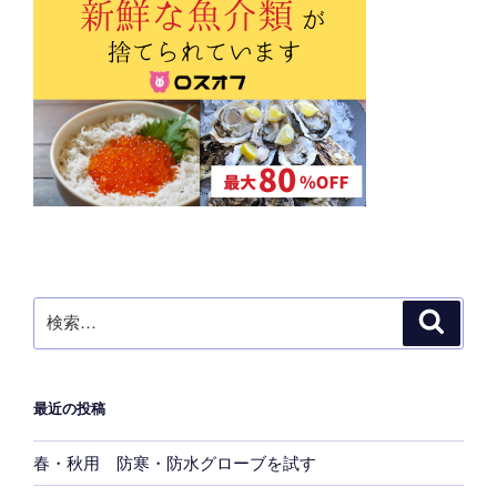
検
検
索
索:
最近の投稿
春・秋用 防寒・防水グローブを試す