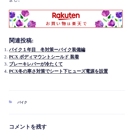
関連投稿:
バイク１年目 冬対策ーバイク装備編
PCX ボディマウントシールド 装着
ブレーキレバーが冷たくて
PCX冬の寒さ対策でシート下ヒューズ電源を設置
カ
バイク
テ
ゴ
リ
ー
コメントを残す