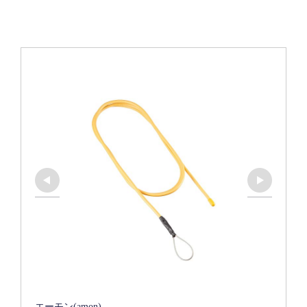
エーモン(amon)