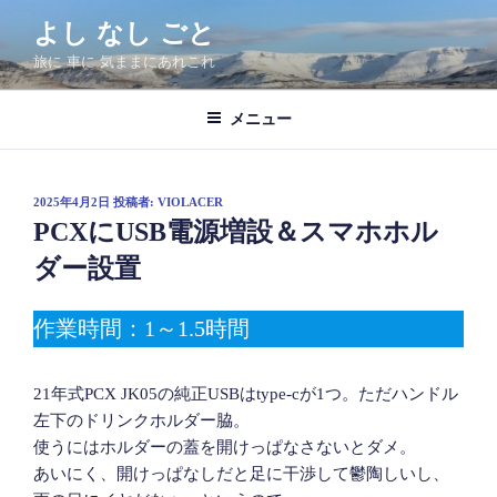
コ
よし なし ごと
ン
旅に 車に 気ままにあれこれ
テ
ン
ツ
メニュー
へ
ス
キ
投
2025年4月2日
投稿者:
VIOLACER
稿
ッ
PCXにUSB電源増設＆スマホホル
日:
プ
ダー設置
作業時間：1～1.5時間
21年式PCX JK05の純正USBはtype-cが1つ。ただハンドル
左下のドリンクホルダー脇。
使うにはホルダーの蓋を開けっぱなさないとダメ。
あいにく、開けっぱなしだと足に干渉して鬱陶しいし、