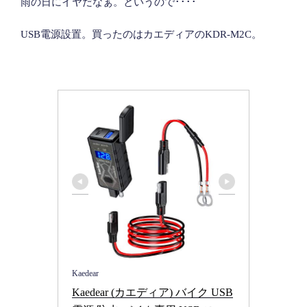
雨の日にイヤだなぁ。というので････
USB電源設置。買ったのはカエディアのKDR-M2C。
Kaedear
Kaedear (カエディア) バイク USB