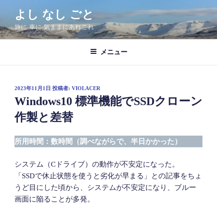
コ
よし なし ごと
ン
旅に 車に 気ままにあれこれ
テ
ン
ツ
メニュー
へ
ス
キ
投
2023年11月1日
投稿者:
VIOLACER
稿
ッ
Windows10 標準機能でSSDクローン
日:
プ
作製と差替
所用時間：数時間（調べながらで、半日かかった）
システム（Cドライブ）の動作が不安定になった。
「SSDで休止状態を使うと劣化が早まる」との記事をちょ
うど目にした頃から、システムが不安定になり、ブルー
画面に陥ることが多発。