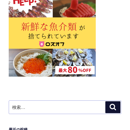
検
検
索
索:
最近の投稿