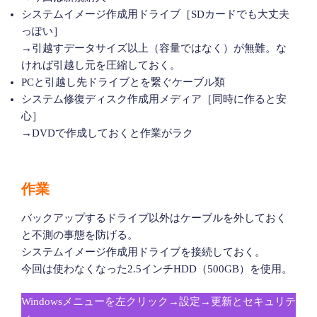
システムイメージ作成用ドライブ［SDカードでも大丈夫
っぽい］
→引越すデータサイズ以上（容量ではなく）が無難。な
ければ引越し元を圧縮しておく。
PCと引越し先ドライブとを繋ぐケーブル類
システム修復ディスク作成用メディア［同時に作ると安
心］
→DVDで作成しておくと作業がラク
作業
バックアップするドライブ以外はケーブルを外しておく
と不測の事態を防げる。
システムイメージ作成用ドライブを接続しておく。
今回は使わなくなった2.5インチHDD（500GB）を使用。
Windowsメニューを左クリック→設定→更新とセキュリテ