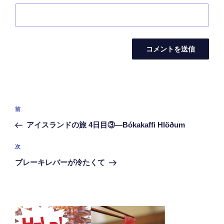
投
前
前
稿
の
アイスランドの旅 4日目③―Bókakaffi Hlöðum
ナ
投
ビ
稿
次
次
ゲ
の
ブレーキレバーが冷たくて
投
ー
稿
シ
ョ
ン