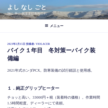
コ
よし なし ごと
ン
旅に 車に 気ままにあれこれ
テ
ン
ツ
メニュー
へ
ス
キ
投
2023年2月15日
投稿者:
VIOLACER
稿
ッ
バイク１年目 冬対策ーバイク装
日:
プ
備編
2021年式ホンダPCX。防寒装備の試行錯誤と使用感。
１．純正グリップヒーター
チョッと高い。33000円＋税（装着時の価格）。作業時間
1.5時間程度。ディーラーにて依頼。