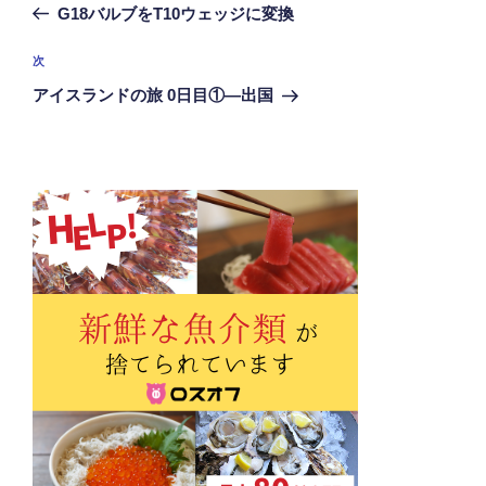
の
G18バルブをT10ウェッジに変換
ナ
投
ビ
稿
次
次
ゲ
の
アイスランドの旅 0日目①―出国
投
ー
稿
シ
ョ
ン