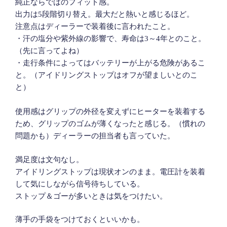
純正ならではのフィット感。
出力は5段階切り替え。最大だと熱いと感じるほど。
注意点はディーラーで装着後に言われたこと。
・汗の塩分や紫外線の影響で、寿命は3～4年とのこと。
（先に言ってよね）
・走行条件によってはバッテリーが上がる危険があるこ
と。（アイドリングストップはオフが望ましいとのこ
と）
使用感はグリップの外径を変えずにヒーターを装着する
ため、グリップのゴムが薄くなったと感じる。（慣れの
問題かも）ディーラーの担当者も言っていた。
満足度は文句なし。
アイドリングストップは現状オンのまま。電圧計を装着
して気にしながら信号待ちしている。
ストップ＆ゴーが多いときは気をつけたい。
薄手の手袋をつけておくといいかも。