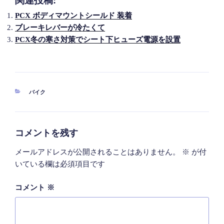
関連投稿:
PCX ボディマウントシールド 装着
ブレーキレバーが冷たくて
PCX冬の寒さ対策でシート下ヒューズ電源を設置
カ
バイク
テ
ゴ
リ
ー
コメントを残す
メールアドレスが公開されることはありません。
※
が付
いている欄は必須項目です
コメント
※