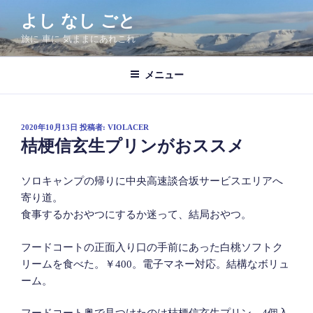
コ
よし なし ごと
ン
旅に 車に 気ままにあれこれ
テ
ン
ツ
メニュー
へ
ス
キ
投
2020年10月13日
投稿者:
VIOLACER
稿
ッ
桔梗信玄生プリンがおススメ
日:
プ
ソロキャンプの帰りに中央高速談合坂サービスエリアへ
寄り道。
食事するかおやつにするか迷って、結局おやつ。
フードコートの正面入り口の手前にあった白桃ソフトク
リームを食べた。￥400。電子マネー対応。結構なボリュ
ーム。