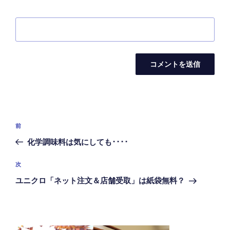
投
前
前
稿
の
化学調味料は気にしても････
ナ
投
ビ
稿
次
次
ゲ
の
ユニクロ「ネット注文＆店舗受取」は紙袋無料？
投
ー
稿
シ
ョ