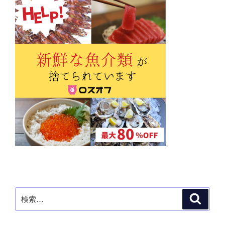
ン
検
検
索
索: