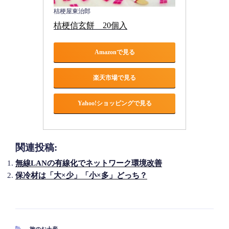
桔梗屋東治郎
桔梗信玄餅　20個入
Amazonで見る
楽天市場で見る
Yahoo!ショッピングで見る
関連投稿:
無線LANの有線化でネットワーク環境改善
保冷材は「大×少」「小×多」どっち？
カ
旅のお土産