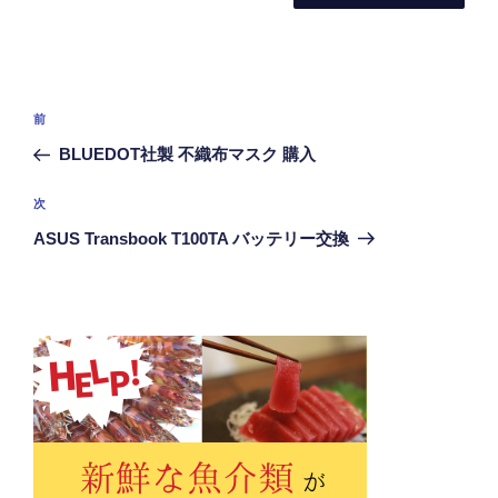
投
前
前
稿
の
BLUEDOT社製 不織布マスク 購入
ナ
投
ビ
稿
次
次
ゲ
の
ASUS Transbook T100TA バッテリー交換
投
ー
稿
シ
ョ
ン