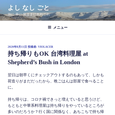
コ
よし なし ごと
ン
旅に 車に 気ままにあれこれ
テ
ン
ツ
メニュー
へ
ス
キ
投
2020年8月11日
投稿者:
VIOLACER
稿
ッ
持ち帰りもOK 台湾料理屋 at
日:
プ
Shepherd’s Bush in London
翌日は朝早くにチェックアウトするのもあって、しかも
荷造りがまだだったから、晩ごはんは部屋で食べること
に。
持ち帰りは、コロナ禍できっと増えていると思うけど、
もともと中華系料理屋は持ち帰りをやっているところが
多いのだろうか？行く国に関係なく、あちこちで持ち帰