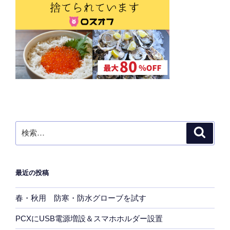
検
検
索
索:
最近の投稿
春・秋用 防寒・防水グローブを試す
PCXにUSB電源増設＆スマホホルダー設置