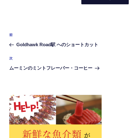
投
前
前
稿
の
Goldhawk Road駅 へのショートカット
ナ
投
ビ
稿
次
次
ゲ
の
ムーミンのミントフレーバー・コーヒー
投
ー
稿
シ
ョ
ン