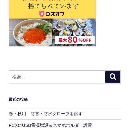
検
検
索
索:
最近の投稿
春・秋用 防寒・防水グローブを試す
PCXにUSB電源増設＆スマホホルダー設置