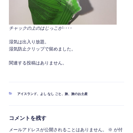
チャックの上のはじっこが････
湿気は出入り放題。
湿気防止クリップで留めました。
関連する投稿はありません。
カ
アイスランド
、
よし なし ごと
、
旅
、
旅のお土産
テ
ゴ
リ
ー
コメントを残す
メールアドレスが公開されることはありません。
※
が付