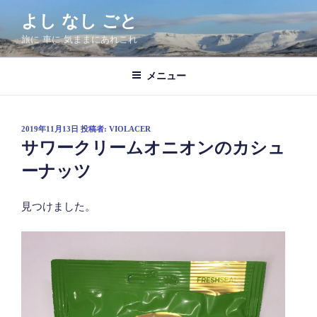
コ
よし なし ごと
ン
旅に 車に 気ままにあれこれ
テ
ン
ツ
メニュー
へ
ス
キ
投
2019年11月13日
投稿者:
VIOLACER
稿
ッ
サワークリームオニオンのカシュ
日:
プ
ーナッツ
見つけました。