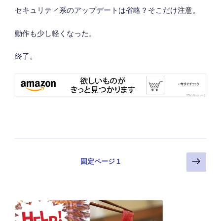
セキュリティ系のアップデートは省略？そこだけ注意。
動作も少し軽くなった。
終了。
投
次
固定ページ
1
の
稿
ペ
の
ー
ペ
ジ
ー