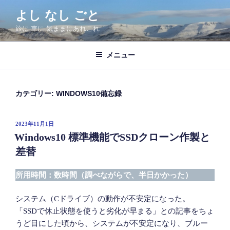
コ
よし なし ごと
ン
旅に 車に 気ままにあれこれ
テ
ン
ツ
メニュー
へ
ス
キ
カテゴリー:
WINDOWS10備忘録
ッ
プ
投
2023年11月1日
稿
Windows10 標準機能でSSDクローン作製と
日:
差替
所用時間：数時間（調べながらで、半日かかった）
システム（Cドライブ）の動作が不安定になった。
「SSDで休止状態を使うと劣化が早まる」との記事をちょ
うど目にした頃から、システムが不安定になり、ブルー