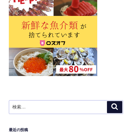
ジ
送
り
検
検
索
索:
最近の投稿