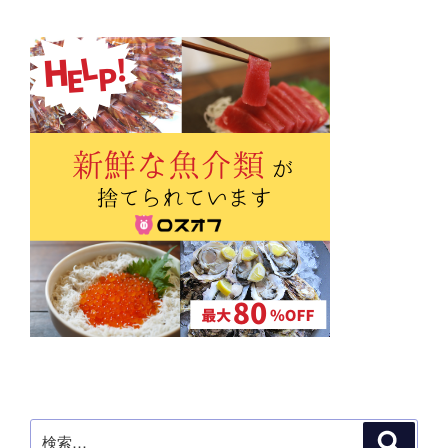
ペ
の
ー
ペ
ジ
ー
ジ
送
り
検
検