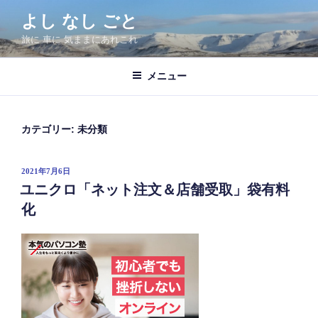
コ
よし なし ごと
ン
旅に 車に 気ままにあれこれ
テ
ン
ツ
メニュー
へ
ス
キ
カテゴリー:
未分類
ッ
プ
投
2021年7月6日
稿
ユニクロ「ネット注文＆店舗受取」袋有料
日:
化