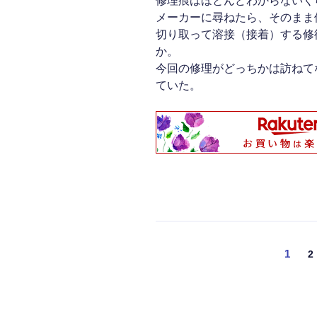
修理痕はほとんどわからないく
メーカーに尋ねたら、そのまま
切り取って溶接（接着）する修
か。
今回の修理がどっちかは訪ねて
ていた。
投
固
1
2
定
稿
ペ
の
ー
ジ