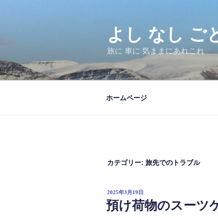
コ
ン
テ
よし なし ご
ン
旅に 車に 気ままにあれこれ
ツ
へ
ス
キ
ホームページ
ッ
プ
カテゴリー:
旅先でのトラブル
投
2025年3月19日
稿
預け荷物のスーツ
日: