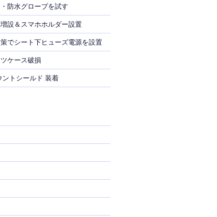
寒・防水グローブを試す
電源増設＆スマホホルダー設置
対策でシート下ヒューズ電源を設置
ーツケース破損
ウントシールド 装着