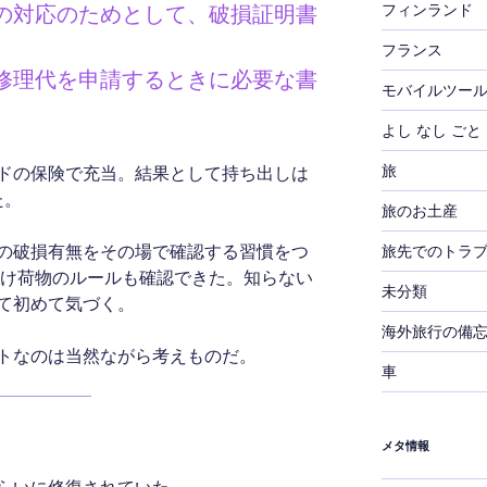
フィンランド
の対応のためとして、破損証明書
フランス
修理代を申請するときに必要な書
モバイルツー
よし なし ごと
旅
ドの保険で充当。結果として持ち出しは
た。
旅のお土産
旅先でのトラ
の破損有無をその場で確認する習慣をつ
預け荷物のルールも確認できた。知らない
未分類
て初めて気づく。
海外旅行の備
トなのは当然ながら考えものだ。
車
メタ情報