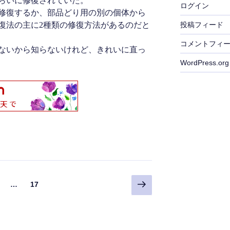
らいに修復されていた。
ログイン
修復するか、部品どり用の別の個体から
投稿フィード
復法の主に2種類の修復方法があるのだと
コメントフィ
ないから知らないけれど、きれいに直っ
WordPress.org
次
固
固
…
17
の
定
定
ペ
ペ
ペ
ー
ー
ー
ジ
ジ